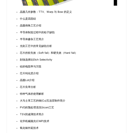
晶圆几何参数：TTV、Warp 与 Bow 的定义
什么是高阻硅
晶圆倒角工艺介绍
半导体制造过程中的粒子缺陷
半导体掺杂工艺简介
光刻工艺中的常见缺陷分析
芯片的软失效（Soft fail）和硬失效（Hard fail）
刻蚀选择比Etch Selectivity
硅的电阻率与方阻
芯片钝化层介绍
晶圆Lot介绍
芯片良率分析
特种气体的使用解析
大马士革工艺的铜(Cu)互连层制作简介
PVD的预处理清洗Siconi工艺
TSV的减薄技术简介
化学机械抛光(CMP)技术
氧化镓外延技术