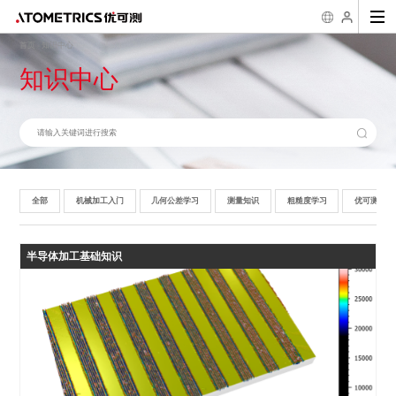
首页
知识中心
-
知识中心
行业
传感器
二维尺寸测量
粗糙度/台阶/三
2D/3D缺陷观测
应
维形貌测量
3D线激光测量仪 AR
一键式影像测量仪
超景深数码显微镜
半导体
新能源
3C消费类
材料
工具
精密光学
粗
系列
FM系列
AH系列
机械加工入门
几何公差学习
测量知识
粗糙度学习
优可测
白光干涉仪 AM-
精密加工
显示面板
医疗
摩擦磨损
微纳加工
汽车
二
7000系列
公司简介
企业文化
发展历程
荣誉资
激光位移传感器 SL
一键式影像测量仪
样机演示/测试
公司新闻
下载中心
行业案例
售后服务
知识科普
科普
系列
FMX系列
生物
航天航空
失
白光干涉仪 AM-
8000系列
3D线光谱共焦传感
异
器 AS系列
光谱共焦位移传感器
AP系列
全部
机械加工入门
几何公差学习
测量知识
粗糙度学习
优可测产品
膜厚/周期性3D
半导体量检测设
结构测量
备
薄膜厚度测量仪 AF
晶圆三维量测设备
半导体加工基础知识
系列
WPM系列
衍射三维形貌仪 NM
晶圆三维检测设备
系列
WM系列
封装基板3D自动检
测设备 Elite Pro系
列
晶圆厚度/TTV/翘曲
自动测量设备 APS
系列