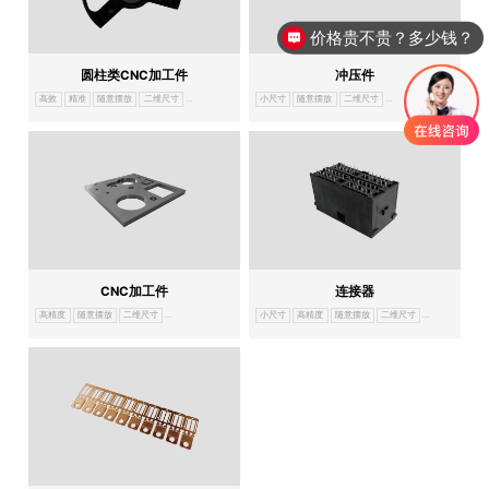
价格贵不贵？多少钱？
圆柱类CNC加工件
冲压件
高效
精准
随意摆放
二维尺寸
自动判断OK/NG
小尺寸
随意摆放
二维尺寸
自动判断OK/NG
Image
CNC加工件
连接器
高精度
随意摆放
二维尺寸
自动判断OK/NG
小尺寸
高精度
随意摆放
二维尺寸
自动判断OK/N
Image
dimension
measurement
system