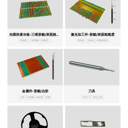
光模块液冷板-三维形貌/表面粗糙度
激光加工件-形貌/表面粗糙度
高精度
三维形貌
粗糙度
高精度
亚纳米
表面粗糙度
金属件-形貌/台阶
刀具
台阶
非接触
高精度
形貌
二维尺寸
形位公差