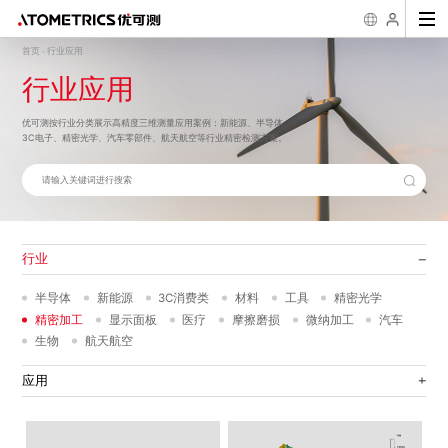
首页
行业应用
-
行业应用
行业
传感器
二维尺寸测量
粗糙度/台阶/三
2D/3D缺陷观测
应
维形貌测量
3D线激光测量仪 AR
一键式影像测量仪
超景深数码显微镜
半导体
新能源
3C消费类
材料
工具
精密光学
粗
优可测按行业分类展示高精度三维测量应用案例：新能源、半导体、
系列
FM系列
AH系列
机械加工入门
几何公差学习
测量知识
粗糙度学习
优可测
白光干涉仪 AM-
精密加工
显示面板
医疗
摩擦磨损
微纳加工
汽车
二
7000系列
3C电子、精密光学、汽车零部件、航天航空等行业精密检测方案。
公司简介
企业文化
发展历程
荣誉资
激光位移传感器 SL
一键式影像测量仪
样机演示/测试
公司新闻
下载中心
行业案例
售后服务
知识科普
科普
系列
FMX系列
生物
航天航空
失
白光干涉仪 AM-
8000系列
3D线光谱共焦传感
异
器 AS系列
光谱共焦位移传感器
AP系列
膜厚/周期性3D
半导体量检测设
结构测量
备
行业
薄膜厚度测量仪 AF
晶圆三维量测设备
系列
WPM系列
半导体
新能源
3C消费类
材料
工具
精密光学
衍射三维形貌仪 NM
晶圆三维检测设备
系列
WM系列
精密加工
显示面板
医疗
摩擦磨损
微纳加工
汽车
封装基板3D自动检
生物
航天航空
测设备 Elite Pro系
列
晶圆厚度/TTV/翘曲
应用
自动测量设备 APS
系列