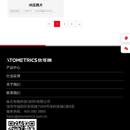
冲压弹片
随意摆放
二维尺寸
自动判断OK/NG
Image
dimension
measurement
system
1
2
3
产品中心
行业应用
关于我们
联系我们
板石智能科技(深圳)有限公司
深圳市福田区彩田路7006号深科技城C座6层
服务热线：400 080 3885
Sales@atometrics.com.cn