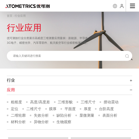
首页
行业应用
-
行业应用
行业
传感器
二维尺寸测量
粗糙度/台阶/三
2D/3D缺陷观测
应
维形貌测量
3D线激光测量仪 AR
一键式影像测量仪
超景深数码显微镜
半导体
新能源
3C消费类
材料
工具
精密光学
粗
优可测按行业分类展示高精度三维测量应用案例：新能源、半导体、
系列
FM系列
AH系列
机械加工入门
几何公差学习
测量知识
粗糙度学习
优可测
白光干涉仪 AM-
精密加工
显示面板
医疗
摩擦磨损
微纳加工
汽车
二
7000系列
3C电子、精密光学、汽车零部件、航天航空等行业精密检测方案。
公司简介
企业文化
发展历程
荣誉资
激光位移传感器 SL
一键式影像测量仪
样机演示/测试
公司新闻
下载中心
行业案例
售后服务
知识科普
科普
系列
FMX系列
生物
航天航空
失
白光干涉仪 AM-
8000系列
3D线光谱共焦传感
异
器 AS系列
光谱共焦位移传感器
AP系列
膜厚/周期性3D
半导体量检测设
结构测量
备
行业
薄膜厚度测量仪 AF
晶圆三维量测设备
应用
系列
WPM系列
衍射三维形貌仪 NM
晶圆三维检测设备
系列
WM系列
粗糙度
高度/高度差
三维形貌
三维尺寸
摆动震动
封装基板3D自动检
测设备 Elite Pro系
定位
二维尺寸
膜厚
平面度
厚度
台阶高度
列
晶圆厚度/TTV/翘曲
二维轮廓
失效分析
缺陷分析
显微测量
表面分析
自动测量设备 APS
系列
材料分析
异物分析
生物观察