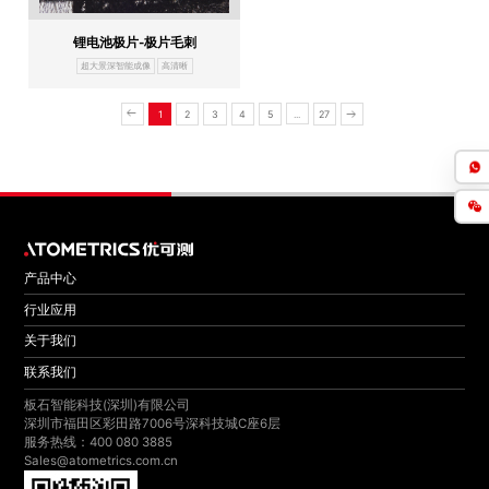
锂电池极片-极片毛刺
超大景深智能成像
高清晰
1
2
3
4
5
27
...
产品中心
行业应用
关于我们
联系我们
板石智能科技(深圳)有限公司
深圳市福田区彩田路7006号深科技城C座6层
服务热线：400 080 3885
Sales@atometrics.com.cn