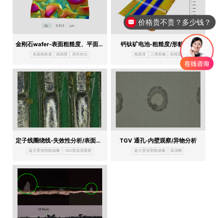
价格贵不贵？多少钱？
金刚石wafer-表面粗糙度、平面度/平整度
钙钛矿电池-粗糙度/形貌分析
表面粗糙度
高精度
高性价比
粗糙度
三维形貌
高精度
定子线圈绕线-失效性分析/表面缺陷
TGV 通孔-内壁观察/异物分析
超大景深智能成像
360度高清观察
超大景深智能成像
高清晰