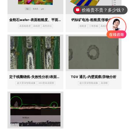
价格贵不贵？多少钱？
金刚石wafer-表面粗糙度、平面度/平整度
钙钛矿电池-粗糙度/形貌分析
表面粗糙度
高精度
高性价比
粗糙度
三维形貌
高精度
定子线圈绕线-失效性分析/表面缺陷
TGV 通孔-内壁观察/异物分析
超大景深智能成像
360度高清观察
超大景深智能成像
高清晰