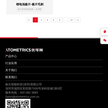
锂电池极片-极片毛刺
超大景深智能成像
高清晰
1
2
3
4
5
27
...
产品中心
行业应用
关于我们
联系我们
板石智能科技(深圳)有限公司
深圳市福田区彩田路7006号深科技城C座6层
服务热线：400 080 3885
Sales@atometrics.com.cn