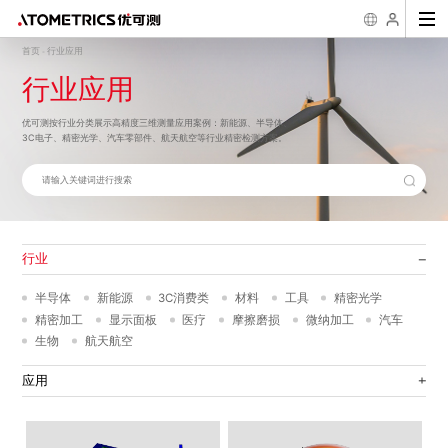
首页
行业应用
-
行业应用
行业
传感器
二维尺寸测量
粗糙度/台阶/三
2D/3D缺陷观测
应
维形貌测量
3D线激光测量仪 AR
一键式影像测量仪
超景深数码显微镜
半导体
新能源
3C消费类
材料
工具
精密光学
粗
优可测按行业分类展示高精度三维测量应用案例：新能源、半导体、
系列
FM系列
AH系列
机械加工入门
几何公差学习
测量知识
粗糙度学习
优可测
白光干涉仪 AM-
精密加工
显示面板
医疗
摩擦磨损
微纳加工
汽车
二
7000系列
3C电子、精密光学、汽车零部件、航天航空等行业精密检测方案。
公司简介
企业文化
发展历程
荣誉资
激光位移传感器 SL
一键式影像测量仪
样机演示/测试
公司新闻
下载中心
行业案例
售后服务
知识科普
科普
系列
FMX系列
生物
航天航空
失
白光干涉仪 AM-
8000系列
3D线光谱共焦传感
异
器 AS系列
光谱共焦位移传感器
AP系列
膜厚/周期性3D
半导体量检测设
结构测量
备
行业
薄膜厚度测量仪 AF
晶圆三维量测设备
系列
WPM系列
半导体
新能源
3C消费类
材料
工具
精密光学
衍射三维形貌仪 NM
晶圆三维检测设备
系列
WM系列
精密加工
显示面板
医疗
摩擦磨损
微纳加工
汽车
封装基板3D自动检
生物
航天航空
测设备 Elite Pro系
列
晶圆厚度/TTV/翘曲
应用
自动测量设备 APS
系列