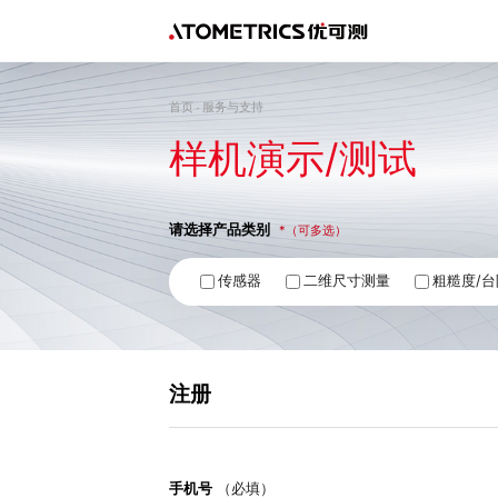
首页
服务与支持
-
传感器
行业
二维尺寸测量
样机演示/测试
3D线激光测量仪 AR系列
一键式影像测量仪 FM系列
半导体
新能源
3C消费类
材料
工具
精密光学
机械加工入门
几何公差学习
测量知
激光位移传感器 SL系列
一键式影像测量仪 FMX系列
精密加工
显示面板
医疗
摩擦磨损
微纳加工
汽
公司简介
企业文化
样机演示/测试
公司新闻
下载中心
行业案例
3D线光谱共焦传感器 AS系列
生物
航天航空
光谱共焦位移传感器 AP系列
请选择产品类别
*（可多选）
传感器
二维尺寸测量
粗糙度/台
注册
手机号
（必填）