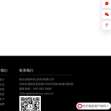
于我们
联系我们
板石智能科技(深圳)有限公司
简介
深圳市福田区彩田路7006号深科技城C座6层
文化
服务热线：400 080 3885
历程
Sales@atometrics.com.cn
资质
客户
招聘
优可测是国产的吗？