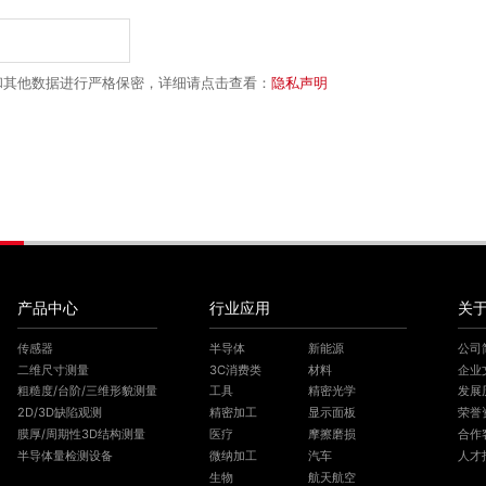
和其他数据进行严格保密，详细请点击查看：
隐私声明
产品中心
行业应用
关
传感器
半导体
新能源
公司
二维尺寸测量
3C消费类
材料
企业
粗糙度/台阶/三维形貌测量
工具
精密光学
发展
2D/3D缺陷观测
精密加工
显示面板
荣誉
膜厚/周期性3D结构测量
医疗
摩擦磨损
合作
半导体量检测设备
微纳加工
汽车
人才
生物
航天航空