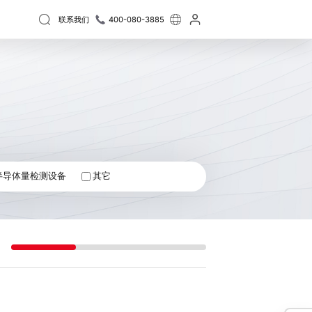
联系我们
400-080-3885
厚/周期性3D结构测量
半导体量检测设备
膜厚度测量仪 AF系列
晶圆三维量测设备 WPM系列
维尺寸
摆动震动
定位
精密光学
精密加工
射三维形貌仪 NM系列
晶圆三维检测设备 WM系列
阶高度
二维轮廓
人才招聘
封装基板3D自动检测设备 Elite Pro系列
分析
材料分析
晶圆厚度/TTV/翘曲自动测量设备 APS系列
半导体量检测设备
其它