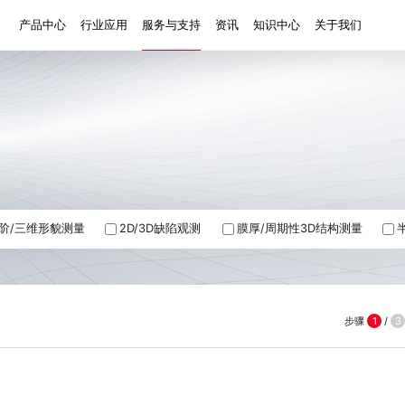
产品中心
行业应用
服务与支持
资讯
知识中心
关于我们
粗糙度/台阶/三维形貌测量
2D/3D缺陷观测
应用
膜
白光干涉仪 AM-7000系列
超景深数码显微镜 AH系列
薄
粗糙度
高度/高度差
三维形貌
三
识
粗糙度学习
优可测产品知识
半导体制造入门
白光干涉仪 AM-8000系列
衍
车
二维尺寸
膜厚
平面度
厚度
台
发展历程
荣誉资质
合作客户
售后服务
知识科普
科普视频
失效分析
缺陷分析
显微测量
表面
异物分析
生物观察
阶/三维形貌测量
2D/3D缺陷观测
膜厚/周期性3D结构测量
步骤
1
/
3