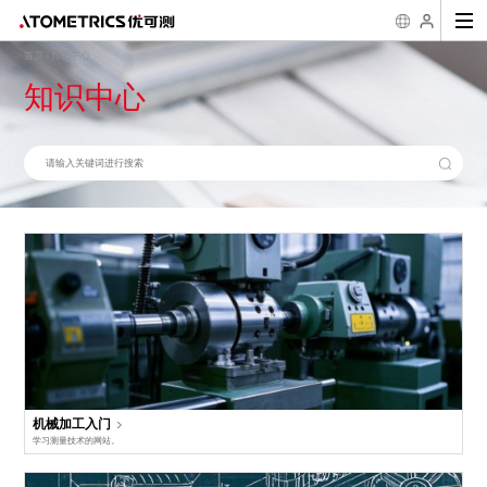
首页
知识中心
-
知识中心
行业
传感器
二维尺寸测量
粗糙度/台阶/三
2D/3D缺陷观测
应
维形貌测量
3D线激光测量仪 AR
一键式影像测量仪
超景深数码显微镜
半导体
新能源
3C消费类
材料
工具
精密光学
粗
系列
FM系列
AH系列
机械加工入门
几何公差学习
测量知识
粗糙度学习
优可测
白光干涉仪 AM-
精密加工
显示面板
医疗
摩擦磨损
微纳加工
汽车
二
7000系列
公司简介
企业文化
发展历程
荣誉资
激光位移传感器 SL
一键式影像测量仪
样机演示/测试
公司新闻
下载中心
行业案例
售后服务
知识科普
科普
系列
FMX系列
生物
航天航空
失
白光干涉仪 AM-
8000系列
3D线光谱共焦传感
异
器 AS系列
光谱共焦位移传感器
AP系列
膜厚/周期性3D
半导体量检测设
结构测量
备
薄膜厚度测量仪 AF
晶圆三维量测设备
系列
WPM系列
衍射三维形貌仪 NM
晶圆三维检测设备
系列
WM系列
封装基板3D自动检
测设备 Elite Pro系
列
晶圆厚度/TTV/翘曲
自动测量设备 APS
机械加工入门
系列
学习测量技术的网站。