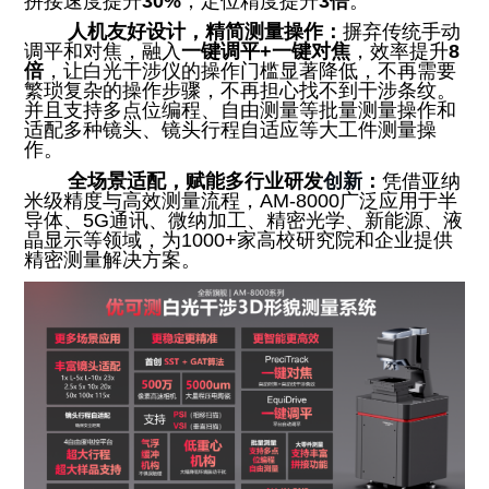
拼接速度提升
30%
，定位精度提升
3倍
。
人机友好设计，精简测量操作：
摒弃传统手动
调平和对焦，融入
一键调平+一键对焦
，效率提升
8
倍
，让白光干涉仪的操作门槛显著降低，不再需要
繁琐复杂的操作步骤，不再担心找不到干涉条纹。
并且支持多点位编程、自由测量等批量测量操作和
适配多种镜头、镜头行程自适应等大工件测量操
作。
全场景适配，赋能多行业研发
创新
：
凭借亚纳
米级精度与高效测量流程，AM-8000广泛应用于半
导体、5G通讯、微纳加工、精密光学、新能源、液
晶显示等领域，为1000+家高校研究院和企业提供
精密测量解决方案。