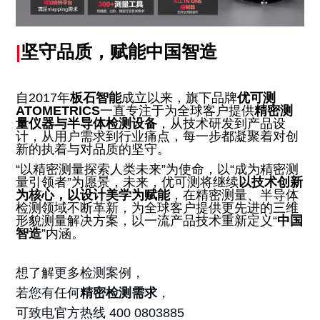
|
坚守品质，赋能中国智造
自2017年
板石智能
成立以来，旗下品牌
优可测
ATOMETRICS
一直专注于为全球客户提供
精密测
量仪器与半导体检测设备
，从技术研发到产品设
计，从用户需求到行业痛点，每一步都凝聚着对创
新的执着与对品质的坚守。
“以精密测量探索人类未来”为使命，以“成为精密测
量引领者”为愿景，未来，优可测将继续
以技术创新
为核心，以设计美学为赋能
，在精密测量、半导体
检测领域不断革新，为全球客户提供更先进的三维
形貌测量解决方案，以一流产品技术重新定义“
中国
智造
”内涵。
想了解更多检测案例，
若您有任何
精密检测需求
，
可致电官方热线 400 0803885