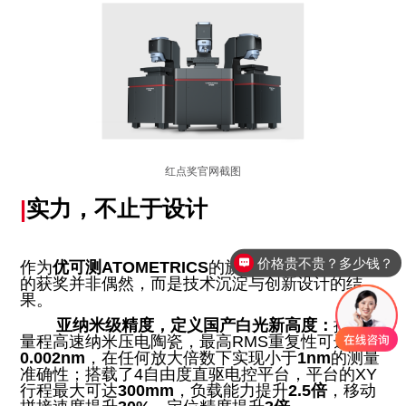
红点奖官网截图
|
实力，不止于设计
价格贵不贵？多少钱？
作为
优可测ATOMETRICS
的旗舰产品，AM-8000
优可测公司在哪？
的获奖并非偶然，而是技术沉淀与创新设计的结
果。
亚纳米级精度，定义国产白光新高度：
搭载大
量程高速纳米压电陶瓷，最高RMS重复性可达
0.002nm
，在任何放大倍数下实现小于
1nm
的测量
准确性；搭载了4自由度直驱电控平台，平台的XY
行程最大可达
300mm
，负载能力提升
2.5倍
，移动