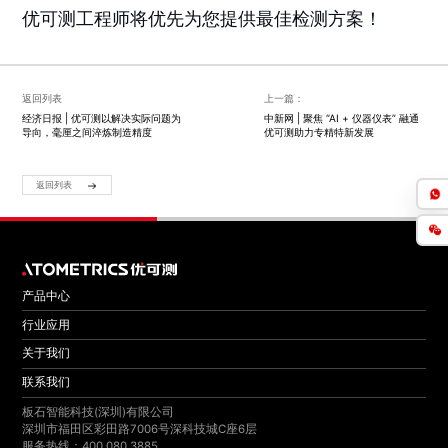
优可测工程师将优先为您提供最佳检测方案！
返回列表
上一篇：
经济日报 | 优可测以解决实际问题为
中新网 | 聚焦 “AI + 仪器仪表” 融通
导向，毫厘之间淬炼制造精度
优可测助力专精特新发展
返回列表
产品中心
行业应用
关于我们
联系我们
板石智能科技(深圳)有限公司
深圳市福田区彩田路7006号深科技城C座6层
服务热线：400 080 3885