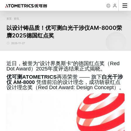
首页
资讯
-
行业
传感器
二维尺寸测量
粗糙度/台阶/三
2D/3D缺陷观测
应
以设计铸品质！优可测白光干涉仪AM-8000荣
维形貌测量
3D线激光测量仪 AR
一键式影像测量仪
超景深数码显微镜
半导体
新能源
3C消费类
材料
工具
精密光学
粗
膺2025德国红点奖
系列
FM系列
AH系列
机械加工入门
几何公差学习
测量知识
粗糙度学习
优可测
白光干涉仪 AM-
精密加工
显示面板
医疗
摩擦磨损
微纳加工
汽车
二
7000系列
公司简介
企业文化
发展历程
荣誉资
激光位移传感器 SL
一键式影像测量仪
样机演示/测试
公司新闻
下载中心
行业案例
售后服务
知识科普
科普
2025-11-27
系列
FMX系列
生物
航天航空
失
白光干涉仪 AM-
8000系列
3D线光谱共焦传感
异
器 AS系列
光谱共焦位移传感器
AP系列
近日，被誉为“设计界奥斯卡”的德国红点奖（Red
Dot Award）2025年度评选结果正式揭晓。
膜厚/周期性3D
半导体量检测设
结构测量
备
优可测ATOMETRICS
再添荣誉 —— 旗下
白光干涉
仪 AM-8000
凭借前沿的设计理念，成功斩获红点
薄膜厚度测量仪 AF
晶圆三维量测设备
系列
WPM系列
设计理念奖（Red Dot Award: Design Concept）。
衍射三维形貌仪 NM
晶圆三维检测设备
系列
WM系列
封装基板3D自动检
测设备 Elite Pro系
列
晶圆厚度/TTV/翘曲
自动测量设备 APS
系列