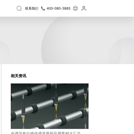
联系我们
400-080-3885
厚/周期性3D结构测量
半导体量检测设备
膜厚度测量仪 AF系列
晶圆三维量测设备 WPM系列
维尺寸
摆动震动
定位
精密光学
精密加工
射三维形貌仪 NM系列
晶圆三维检测设备 WM系列
阶高度
二维轮廓
人才招聘
封装基板3D自动检测设备 Elite Pro系列
分析
材料分析
晶圆厚度/TTV/翘曲自动测量设备 APS系列
相关资讯
光谱共焦位移传感器最新应用案例大汇总