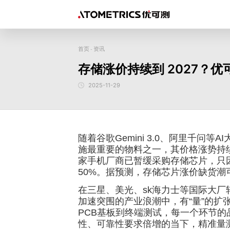
首页
资讯
-
传感器
行业
二维尺寸测量
存储涨价持续到 2027？
3D线激光测量仪 AR系列
一键式影像测量仪 FM系列
半导体
新能源
3C消费类
材料
工具
精密光学
机械加工入门
几何公差学习
测量知
激光位移传感器 SL系列
一键式影像测量仪 FMX系列
精密加工
2025-11-29
显示面板
医疗
摩擦磨损
微纳加工
汽
公司简介
企业文化
样机演示/测试
公司新闻
下载中心
行业案例
3D线光谱共焦传感器 AS系列
生物
航天航空
光谱共焦位移传感器 AP系列
随着谷歌Gemini 3.0、阿里千问
施最重要的物料之一，其价格涨势持
家手机厂商已暂缓采购存储芯片，只
50%。据预测，存储芯片涨价缺货潮可
在三星、美光、sk海力士等国际大
加速突围的产业浪潮中，有“量”的扩
PCB基板到终端测试，每一个环节的
性、可靠性要求倍增的当下，精准量