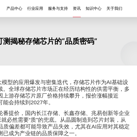
产品中心
行业应用
服务与支持
资讯
知识中心
关于我们
粗糙度/台阶/三维形貌测量
2D/3D缺陷观测
应用
膜
优可测揭秘存储芯片的“品质密码”
白光干涉仪 AM-7000系列
超景深数码显微镜 AH系列
薄
粗糙度
高度/高度差
三维形貌
三
识
粗糙度学习
优可测产品知识
半导体制造入门
白光干涉仪 AM-8000系列
衍
车
二维尺寸
膜厚
平面度
厚度
台
发展历程
荣誉资质
合作客户
售后服务
知识科普
科普视频
失效分析
缺陷分析
显微测量
表面
异物分析
生物观察
等AI大模型的应用爆发与密集迭代，存储芯片作为AI基础设
续。全球存储芯片市场正在经历结构性的供需平衡，多
因上游存储芯片原厂价格持续攀升，报价涨幅接近
能会持续到2027年。
厂轮番提价，国内长江存储、长鑫存储、兆易创新等企业
张就必然需要“质”的兜底。从晶圆制造到芯片封装，从
品质偏差都可能导致产品失效，尤其在AI应用对其稳定
测已成为产业链的品质保障之一。