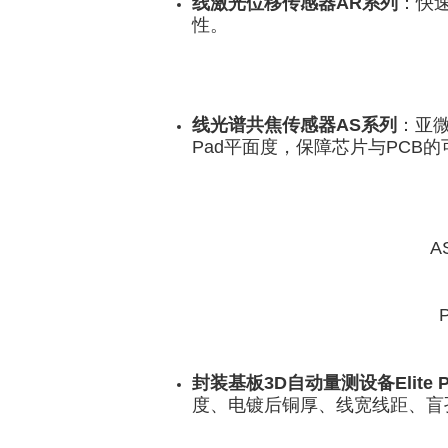
线激光位移传感器AR系列
：快
性。
线光谱共焦传感器AS系列
：亚微
Pad平面度，保障芯片与PCB
A
封装基板3D自动量测设备Elite 
度、电镀后铜厚、线宽线距、盲孔