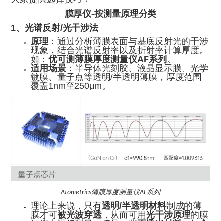
膜厚仪-按测量原理分类
1、光谱反射/光干涉法
原理
：通过分析薄膜表面与基底反射光的干涉
现象，结合光谱反射率以及折射率计算厚度。
如：
优可测薄膜厚度测量仪AF系列
。
适用场景
：半导体光刻胶、液晶显示膜、光学
镀膜、量子点等透明/半透明薄膜，厚度范围
覆盖1nm至250μm。
薄膜厚度测量仪
系列
Atometrics
AF
理论上来说，只有
透明/半透明材料
制成的薄
膜才可
被光波穿透
，从而可用
光干涉原理
的膜