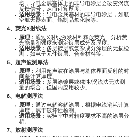
场，导电金属基体上的非导电涂层会改变涡流
反馈信号，从而计算厚度。
适用场景
：导电金属基材的非导电涂层，如航
空航天器表面、铝制品氧化膜等。
4、荧光X射线法
原理
：通过X射线激发材料释放荧光，分析荧
光能量和强度来测定镀层成分及厚度。
适用场景
：多层镀层或复杂成分涂层的无损检
测，如电子元件镀层、合金材料等。
5、超声波测厚法
原理
：利用超声波在涂层与基体界面反射的时
间差计算厚度。
适用场景
：多层涂镀层或磁性/涡流法无法测
量的场合，但国内应用较少。
6、电解测厚法
原理
：通过电解溶解涂层，根据电流消耗计算
厚度，属于破坏性检测。
适用场景
：实验室中对精度要求不高的涂层分
析。
7、放射测厚法