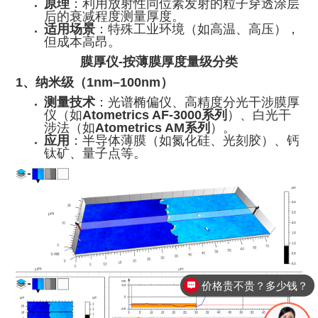
原理
：利用放射性同位素发射的粒子穿透涂层
后的衰减程度测量厚度。
适用场景
：特殊工业环境（如高温、高压），
但成本高昂。
膜厚仪-按薄膜厚度量级分类
1、纳米级（1nm–100nm）
测量技术
：光谱椭偏仪、高精度分光干涉膜厚
仪（如
Atometrics AF-3000系列
）、白光干
涉法（如
Atometrics AM系列
）。
应用
：半导体薄膜（如氮化硅、光刻胶）、钙
钛矿、量子点等。
价格贵不贵？多少钱？