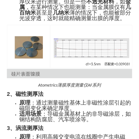
厚仪来进行测量。但是一些
不透光材料
，如
金
属
，在某种情况下也能测量：当金属膜仅有
几
百纳米
甚至是
几纳米
薄的情况下，也能被部分
光波穿透，这时就能精确测量出膜的厚度。
薄膜厚度测量仪
系列
Atometrics
AF
2、磁性测厚法
原理
：通过测量磁性基体上非磁性涂层引起的
磁阻变化来确定厚度。
适用场景
：导磁金属基材上的非导磁涂层，如
钢结构防腐层、汽车喷涂等。
3、涡流测厚法
原理
：利用高频交变电流在线圈中产生电磁