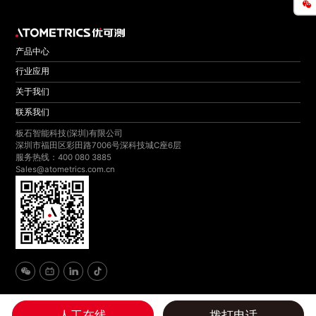
产品中心
行业应用
关于我们
联系我们
板石智能科技(深圳)有限公司
深圳市福田区彩田路7006号深科技城C座6层
服务热线：400 080 3885
Sales@atometrics.com.cn
人工在线
拨打电话
Copyright © 2024 Atometrics 优可测 All rights reserved
粤ICP备2023123456号
by: niegoweb