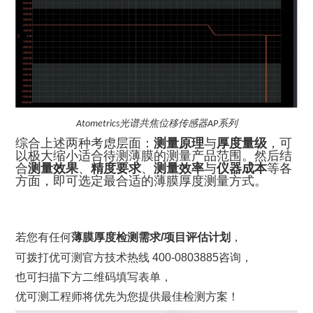
光谱共焦位移传感器
系列
Atometrics
AP
综合上述两种考虑层面：
测量原理
与
厚度量级
，可
以极大缩小适合待测薄膜的测量产品范围。然后结
合
测量效果
、
精度要求
、
测量效率
与
仪器成本
等各
方面，即可选定最合适的薄膜厚度测量方式。
若您有任何
薄膜厚度检测需求/项目评估计划
，
可拨打优可测官方技术热线 400-0803885咨询，
也可扫描下方二维码填写表单，
优可测工程师将优先为您提供最佳检测方案！