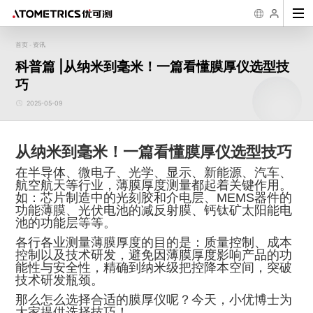
首页
资讯
-
行业
传感器
二维尺寸测量
粗糙度/台阶/三
2D/3D缺陷观测
应
科普篇 |从纳米到毫米！一篇看懂膜厚仪选型技
维形貌测量
3D线激光测量仪 AR
一键式影像测量仪
超景深数码显微镜
半导体
新能源
3C消费类
材料
工具
精密光学
粗
巧
系列
FM系列
AH系列
机械加工入门
几何公差学习
测量知识
粗糙度学习
优可测
白光干涉仪 AM-
精密加工
显示面板
医疗
摩擦磨损
微纳加工
汽车
二
7000系列
公司简介
企业文化
发展历程
荣誉资
激光位移传感器 SL
一键式影像测量仪
样机演示/测试
公司新闻
下载中心
行业案例
售后服务
知识科普
科普
2025-05-09
系列
FMX系列
生物
航天航空
失
白光干涉仪 AM-
8000系列
3D线光谱共焦传感
异
器 AS系列
光谱共焦位移传感器
AP系列
从纳米到毫米！一篇看懂膜厚仪选型技巧
膜厚/周期性3D
半导体量检测设
在半导体、微电子、光学、显示、新能源、汽车、
结构测量
备
航空航天等行业，薄膜厚度测量都起着关键作用。
如：芯片制造中的光刻胶和介电层、MEMS器件的
薄膜厚度测量仪 AF
晶圆三维量测设备
系列
WPM系列
功能薄膜、光伏电池的减反射膜、钙钛矿太阳能电
衍射三维形貌仪 NM
晶圆三维检测设备
池的功能层等等。
系列
WM系列
封装基板3D自动检
各行各业测量薄膜厚度的目的是：质量控制、成本
测设备 Elite Pro系
列
控制以及技术研发，避免因薄膜厚度影响产品的功
晶圆厚度/TTV/翘曲
能性与安全性，精确到纳米级把控降本空间，突破
自动测量设备 APS
系列
技术研发瓶颈。
那么怎么选择合适的膜厚仪呢？今天，小优博士为
大家提供选择技巧！